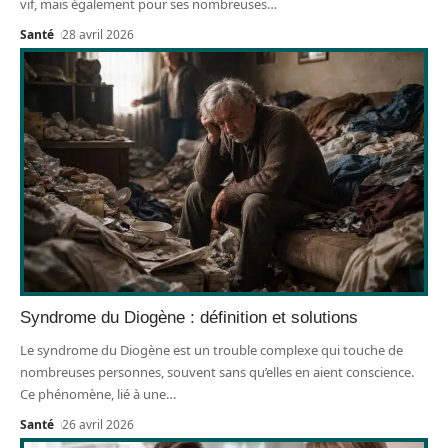
vif, mais également pour ses nombreuses
…
Santé
28 avril 2026
Syndrome du Diogène : définition et solutions
Le syndrome du Diogène est un trouble complexe qui touche de
nombreuses personnes, souvent sans qu’elles en aient conscience.
Ce phénomène, lié à une
…
Santé
26 avril 2026