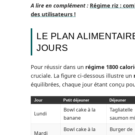
A lire en complément :
Régime riz : com
des utilisateurs !
LE PLAN ALIMENTAIR
JOURS
Pour réussir dans un
régime 1800 calori
cruciale. La figure ci-dessous illustre un
équilibrées, chaque jour étant conçu pou
Jour
Petit déjeuner
Déjeuner
Bowl cake à la
Tagliatelle
Lundi
banane
saumon mi
Bowl cake à la
Burger de
Mardi