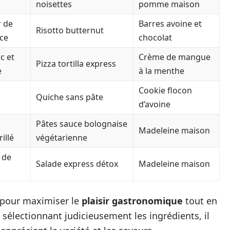
noisettes
pomme maison
 de
Barres avoine et
Risotto butternut
ce
chocolat
c et
Crème de mangue
Pizza tortilla express
e
à la menthe
Cookie flocon
Quiche sans pâte
d’avoine
Pâtes sauce bolognaise
Madeleine maison
illé
végétarienne
 de
Salade express détox
Madeleine maison
 pour maximiser le
plaisir gastronomique
tout en
 sélectionnant judicieusement les ingrédients, il