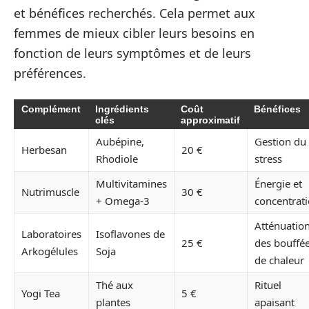
et bénéfices recherchés. Cela permet aux
femmes de mieux cibler leurs besoins en
fonction de leurs symptômes et de leurs
préférences.
Complément
Ingrédients
Coût
Bénéfices
clés
approximatif
Aubépine,
Gestion du
Herbesan
20 €
Rhodiole
stress
Multivitamines
Énergie et
Nutrimuscle
30 €
+ Omega-3
concentrat
Atténuatio
Laboratoires
Isoflavones de
25 €
des bouffé
Arkogélules
Soja
de chaleur
Thé aux
Rituel
Yogi Tea
5 €
plantes
apaisant