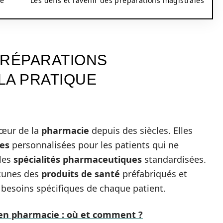
se
Les défis et l’avenir des préparations magistrales
PRÉPARATIONS
LA PRATIQUE
œur de la
pharmacie
depuis des siècles. Elles
ues
personnalisées pour les patients qui ne
les
spécialités pharmaceutiques
standardisées.
acunes des
produits de santé
préfabriqués et
s besoins spécifiques de chaque patient.
en pharmacie : où et comment ?