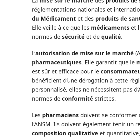
La
mise sur le marché
des
produits de
réglementations nationales et internation
du Médicament
et des
produits de san
Elle veille à ce que les
médicaments
et 
normes de
sécurité
et de
qualité
.
L’
autorisation de mise sur le marché
(A
pharmaceutiques
. Elle garantit que le
m
est sûr et efficace pour le
consommate
bénéficient d’une dérogation à cette règl
personnalisé, elles ne nécessitent pas 
normes de
conformité
strictes.
Les
pharmaciens
doivent se conformer 
l’ANSM. Ils doivent également tenir un re
composition qualitative
et quantitativ