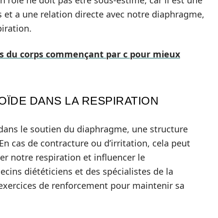
n rôle ne doit pas être sous-estimé, car il est une
 et a une relation directe avec notre diaphragme,
iration.
ies du corps commençant par c pour mieux
ÏDE DANS LA RESPIRATION
 dans le soutien du diaphragme, une structure
En cas de contracture ou d’irritation, cela peut
r notre respiration et influencer le
ins diététiciens et des spécialistes de la
xercices de renforcement pour maintenir sa